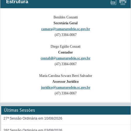
Estrutura
Benildes Conzatti
Secretária Geral
camara@camararodeio.sc.gov.br
(47) 3384-0067
Diego Egídio Conzati
Contador
contabil@camararodeio.sc.gov.br
(47) 3384-0067
Maria Carolina Scwarz Berri Salvador
Assessor Jurídico
juridico@camararodeio.sc.gov.br
(47) 3384-0067
Últimas Sessões
27ª Sessão Ordinária em 10/08/2026
26ª Sessão Ordinária em 03/08/2026