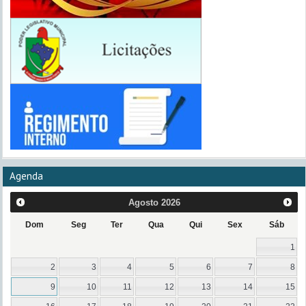
Agenda
Agosto
2026
Dom
Seg
Ter
Qua
Qui
Sex
Sáb
1
2
3
4
5
6
7
8
9
10
11
12
13
14
15