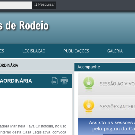
Pesquisar
 de Rodeio
ES
LEGISLAÇÃO
PUBLICAÇÕES
GALERIA
ORDINÁRIA
Acompanhe
RAORDINÁRIA
ra Maristela Fava Cristofolini, no uso 
Interno desta Casa Legislativa, convoca 