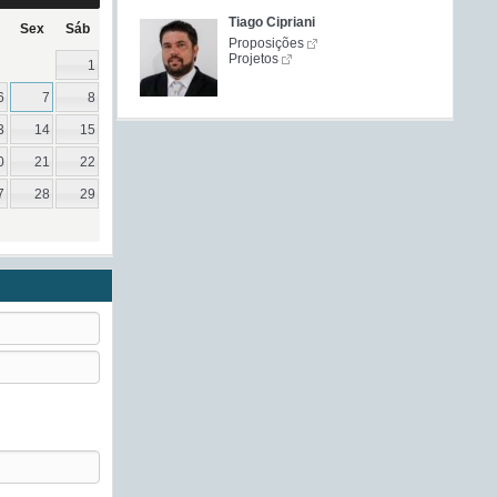
Tiago Cipriani
Sex
Sáb
Proposições
Projetos
1
6
7
8
3
14
15
0
21
22
7
28
29