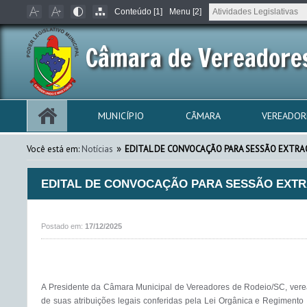
Conteúdo [1]
Menu [2]
Câmara de Vereadores
MUNICÍPIO
CÂMARA
VEREADOR
»
Você está em:
Notícias
EDITAL DE CONVOCAÇÃO PARA SESSÃO EXTRA
EDITAL DE CONVOCAÇÃO PARA SESSÃO EXT
Postado em:
17/12/2025
A Presidente da Câmara Municipal de Vereadores de Rodeio/SC, vereado
de suas atribuições legais conferidas pela Lei Orgânica e Regimento 