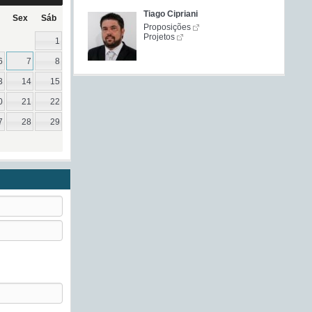
Tiago Cipriani
Sex
Sáb
Proposições
Projetos
1
6
7
8
3
14
15
0
21
22
7
28
29